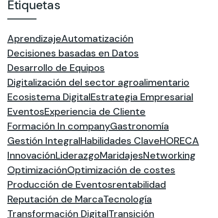
Etiquetas
Aprendizaje
Automatización
Decisiones basadas en Datos
Desarrollo de Equipos
Digitalización del sector agroalimentario
Ecosistema Digital
Estrategia Empresarial
Eventos
Experiencia de Cliente
Formación In company
Gastronomía
Gestión Integral
Habilidades Clave
HORECA
Innovación
Liderazgo
Maridajes
Networking
Optimización
Optimización de costes
Producción de Eventos
rentabilidad
Reputación de Marca
Tecnología
Transformación Digital
Transición