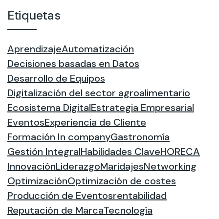
Etiquetas
Aprendizaje
Automatización
Decisiones basadas en Datos
Desarrollo de Equipos
Digitalización del sector agroalimentario
Ecosistema Digital
Estrategia Empresarial
Eventos
Experiencia de Cliente
Formación In company
Gastronomía
Gestión Integral
Habilidades Clave
HORECA
Innovación
Liderazgo
Maridajes
Networking
Optimización
Optimización de costes
Producción de Eventos
rentabilidad
Reputación de Marca
Tecnología