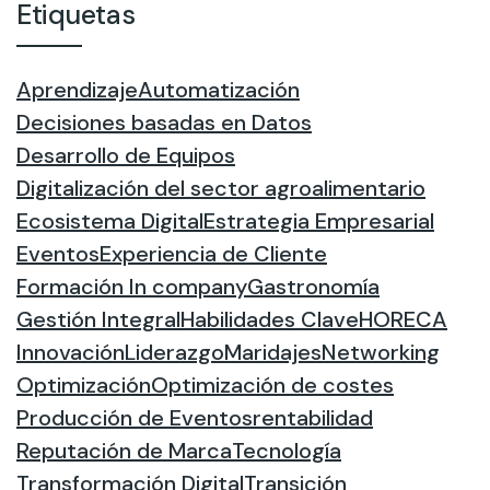
Etiquetas
Aprendizaje
Automatización
Decisiones basadas en Datos
Desarrollo de Equipos
Digitalización del sector agroalimentario
Ecosistema Digital
Estrategia Empresarial
Eventos
Experiencia de Cliente
Formación In company
Gastronomía
Gestión Integral
Habilidades Clave
HORECA
Innovación
Liderazgo
Maridajes
Networking
Optimización
Optimización de costes
Producción de Eventos
rentabilidad
Reputación de Marca
Tecnología
Transformación Digital
Transición